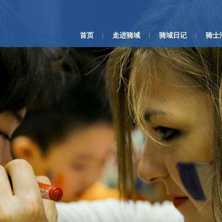
首页
走进骑域
骑域日记
骑士